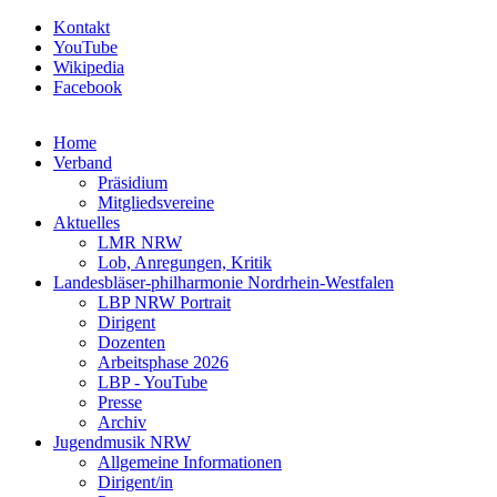
Kontakt
YouTube
Wikipedia
Facebook
Home
Verband
Präsidium
Mitgliedsvereine
Aktuelles
LMR NRW
Lob, Anregungen, Kritik
Landesbläser-philharmonie Nordrhein-Westfalen
LBP NRW Portrait
Dirigent
Dozenten
Arbeitsphase 2026
LBP - YouTube
Presse
Archiv
Jugendmusik NRW
Allgemeine Informationen
Dirigent/in