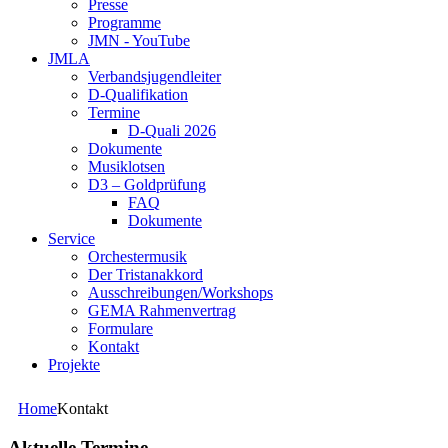
Presse
Programme
JMN - YouTube
JMLA
Verbandsjugendleiter
D-Qualifikation
Termine
D-Quali 2026
Dokumente
Musiklotsen
D3 – Goldprüfung
FAQ
Dokumente
Service
Orchestermusik
Der Tristanakkord
Ausschreibungen/Workshops
GEMA Rahmenvertrag
Formulare
Kontakt
Projekte
Home
Kontakt
Aktuelle Termine